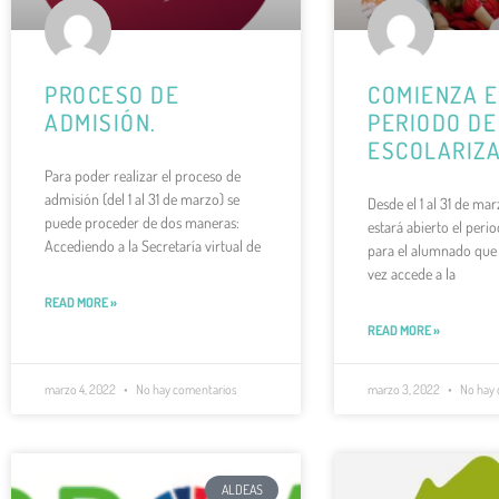
PROCESO DE
COMIENZA E
ADMISIÓN.
PERIODO DE
ESCOLARIZ
Para poder realizar el proceso de
admisión (del 1 al 31 de marzo) se
Desde el 1 al 31 de ma
puede proceder de dos maneras:
estará abierto el peri
Accediendo a la Secretaría virtual de
para el alumnado que
vez accede a la
READ MORE »
READ MORE »
marzo 4, 2022
No hay comentarios
marzo 3, 2022
No hay 
ALDEAS