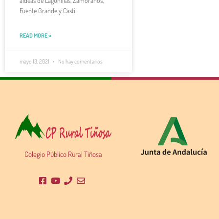
aldeas de Lagunillas, Zamoranos,
Fuente Grande y Castil
READ MORE »
mayo 13, 2021
No hay comentarios
Colegio Público Rural Tiñosa