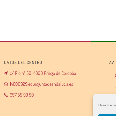
DATOS DEL CENTRO
AV
c/ Río nº 50 14800 Priego de Córdoba
14600929.edu@juntadeandalucia.es
957 55 99 50
Utilizamos cook