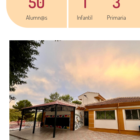
50
1
3
Alumn@s
Infantil
Primaria