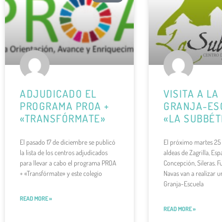
ADJUDICADO EL
VISITA A LA
PROGRAMA PROA +
GRANJA-ES
«TRANSFÓRMATE»
«LA SUBBÉT
El pasado 17 de diciembre se publicó
El próximo martes 25
la lista de los centros adjudicados
aldeas de Zagrilla, Esp
para llevar a cabo el programa PROA
Concepción, Sileras. 
+ «Transfórmate» y este colegio
Navas van a realizar un
Granja-Escuela
READ MORE »
READ MORE »