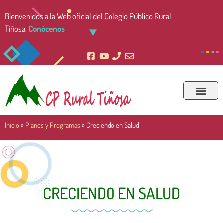
Bienvenidos a la Web oficial del Colegio Público Rural
Tiñosa.
Conócenos
Inicio
»
Planes y Programas
»
Creciendo en Salud
CRECIENDO EN SALUD