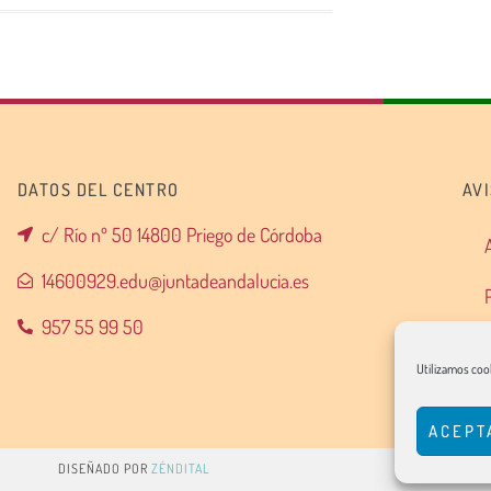
DATOS DEL CENTRO
AV
c/ Río nº 50 14800 Priego de Córdoba
14600929.edu@juntadeandalucia.es
957 55 99 50
Utilizamos cook
ACEPT
DISEÑADO POR
ZÉNDITAL